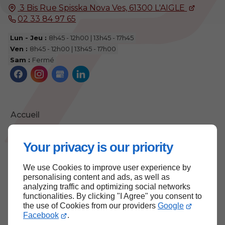
3 Bis Rue Spisska Nova Ves,
61300
L'AIGLE
02 33 84 97 65
Lun - Jeu :
8h45 - 12h00 | 13h45 - 17h45
Ven :
8h45 - 12h00 | 13h45 - 17h00
Sam :
Fermé
Accueil
Contactez-nous
Your privacy is our priority
Mentions légales
Plan du site
We use Cookies to improve user experience by
personalising content and ads, as well as
analyzing traffic and optimizing social networks
functionalities. By clicking "I Agree" you consent to
the use of Cookies from our providers
Google
Haut de page
Facebook
.