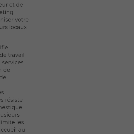
eur et de
eting
niser votre
urs locaux
ifie
e travail
 services
n de
nde
es
s résiste
mestique
lusieurs
limite les
'accueil au