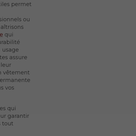
tiles permet
sionnels ou
aîtrisons
ée
qui
rabilité
n usage
ntes assure
 leur
Un vêtement
 permanente
us vos
es qui
ur garantir
 tout