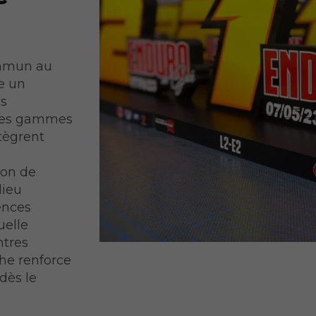
ommun au
se un
os
 des gammes
tègrent
ion de
lieu
ences
uelle
ntres
he renforce
dès le