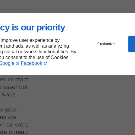
cy is our priority
 logo
 improve user experience by
Customize
nt and ads, as well as analyzing
ng social networks functionalities. By
you consent to the use of Cookies
Google
Facebook
.
 en contact
e essentiel
. Nous
e pour
us vos
on de votre
s de bureau